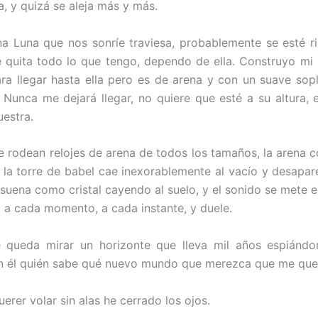
a, y quizá se aleja más y más.
a Luna que nos sonríe traviesa, probablemente se esté r
quita todo lo que tengo, dependo de ella. Construyo mi 
ra llegar hasta ella pero es de arena y con un suave sop
Nunca me dejará llegar, no quiere que esté a su altura,
uestra.
e rodean relojes de arena de todos los tamaños, la arena c
í la torre de babel cae inexorablemente al vacío y desapare
suena como cristal cayendo al suelo, y el sonido se mete 
 a cada momento, a cada instante, y duele.
 queda mirar un horizonte que lleva mil años espiándom
n él quién sabe qué nuevo mundo que merezca que me qued
erer volar sin alas he cerrado los ojos.