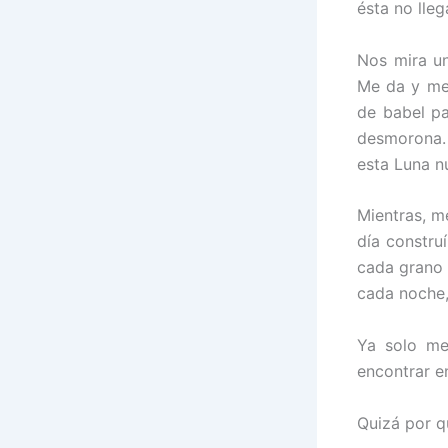
ésta no lleg
Nos mira un
Me da y me 
de babel pa
desmorona. 
esta Luna n
Mientras, m
día constru
cada grano 
cada noche,
Ya solo me
encontrar e
Quizá por qu