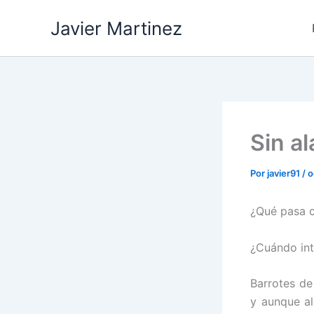
Ir
Javier Martinez
al
contenido
Sin al
Por
javier91
/
o
¿Qué pasa c
¿Cuándo int
Barrotes de
y aunque a