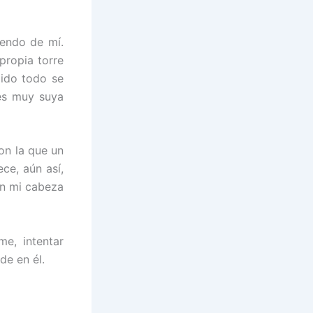
iendo de mí.
propia torre
lido todo se
 es muy suya
on la que un
ce, aún así,
en mi cabeza
e, intentar
e en él.