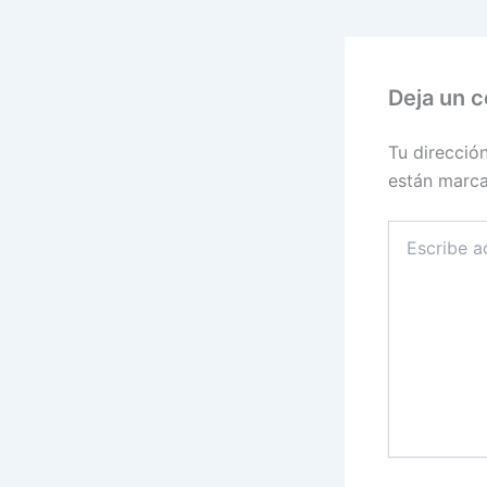
Deja un 
Tu direcció
están marc
Escribe
aquí...