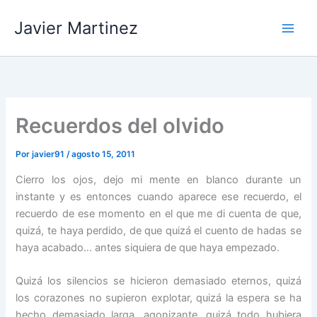
Ir
Javier Martinez
al
contenido
Recuerdos del olvido
Por
javier91
/
agosto 15, 2011
Cierro los ojos, dejo mi mente en blanco durante un
instante y es entonces cuando aparece ese recuerdo, el
recuerdo de ese momento en el que me di cuenta de que,
quizá, te haya perdido, de que quizá el cuento de hadas se
haya acabado… antes siquiera de que haya empezado.
Quizá los silencios se hicieron demasiado eternos, quizá
los corazones no supieron explotar, quizá la espera se ha
hecho demasiado larga, agonizante, quizá todo hubiera