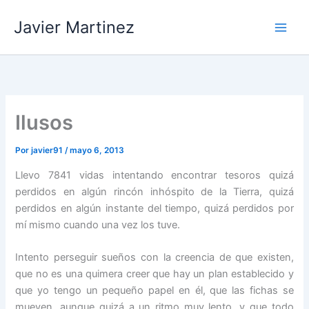
Ir
Javier Martinez
al
contenido
Ilusos
Por
javier91
/
mayo 6, 2013
Llevo 7841 vidas intentando encontrar tesoros quizá
perdidos en algún rincón inhóspito de la Tierra, quizá
perdidos en algún instante del tiempo, quizá perdidos por
mí mismo cuando una vez los tuve.
Intento perseguir sueños con la creencia de que existen,
que no es una quimera creer que hay un plan establecido y
que yo tengo un pequeño papel en él, que las fichas se
mueven, aunque quizá a un ritmo muy lento, y que todo