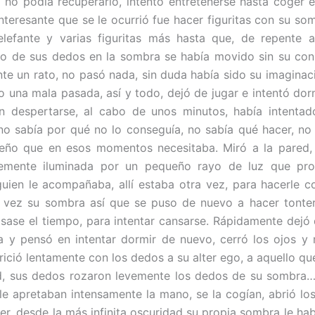
a no podía recuperarlo, intentó entretenerse hasta coger e
nteresante que se le ocurrió fue hacer figuritas con su som
elefante y varias figuritas más hasta que, de repente 
o de sus dedos en la sombra se había movido sin su con
ante un rato, no pasó nada, sin duda había sido su imaginaci
o una mala pasada, así y todo, dejó de jugar e intentó dor
n despertarse, al cabo de unos minutos, había intentad
o sabía por qué no lo conseguía, no sabía qué hacer, n
ueño que en esos momentos necesitaba. Miró a la pared, 
emente iluminada por un pequeño rayo de luz que pro
guien le acompañaba, allí estaba otra vez, para hacerle co
 vez su sombra así que se puso de nuevo a hacer tonter
sase el tiempo, para intentar cansarse. Rápidamente dejó d
a y pensó en intentar dormir de nuevo, cerró los ojos y 
rició lentamente con los dedos a su alter ego, a aquello qu
ad, sus dedos rozaron levemente los dedos de su sombra…
e apretaban intensamente la mano, se la cogían, abrió los
eer, desde la más infinita oscuridad su propia sombra le hab