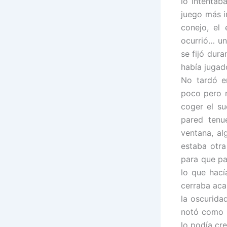
lo intentab
juego más i
conejo, el 
ocurrió… un
se fijó dur
había jugad
No tardó e
poco pero n
coger el s
pared tenu
ventana, al
estaba otra
para que pa
lo que hací
cerraba aca
la oscurid
notó como l
lo podía cr