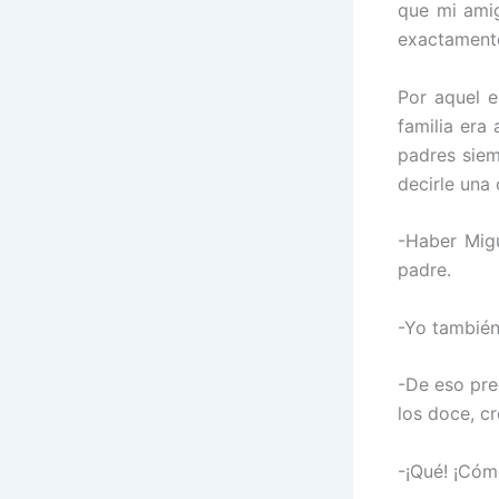
que mi ami
exactamente
Por aquel e
familia era
padres siem
decirle una 
-Haber Mig
padre.
-Yo también
-De eso pre
los doce, c
-¡Qué! ¡Cóm