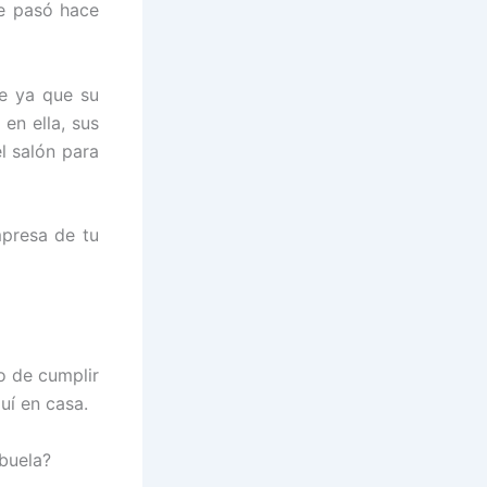
e pasó hace
de ya que su
en ella, sus
l salón para
presa de tu
o de cumplir
uí en casa.
buela?