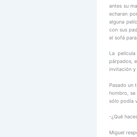
antes su ma
echaran por
alguna pelí
con sus pad
el sofá par
La películ
párpados, e
invitación y
Pasado un t
hombro, se 
sólo podía v
-¿Qué haces 
Miguel respo