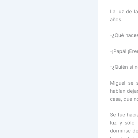
La luz de l
años.
-¿Qué haces
-¡Papá! ¡Eres
-¿Quién si 
Miguel se 
habían deja
casa, que n
Se fue haci
luz y sólo 
dormirse de