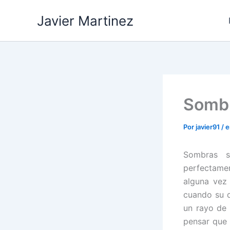
Ir
Javier Martinez
al
contenido
Somb
Por
javier91
/
e
Sombras s
perfectamen
alguna vez
cuando su d
un rayo de
pensar que 