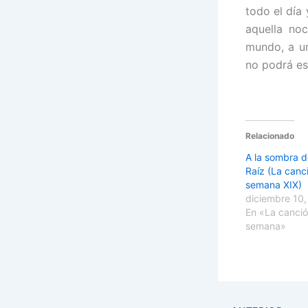
todo el día
aquella no
mundo, a u
no podrá es
Relacionado
A la sombra de
Raíz (La canc
semana XIX)
diciembre 10,
En «La canció
semana»