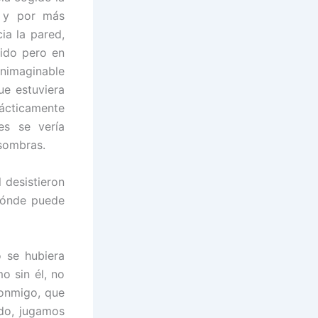
o y por más
ia la pared,
nido pero en
inimaginable
ue estuviera
ácticamente
es se vería
 sombras.
 desistieron
dónde puede
 se hubiera
o sin él, no
conmigo, que
ndo, jugamos