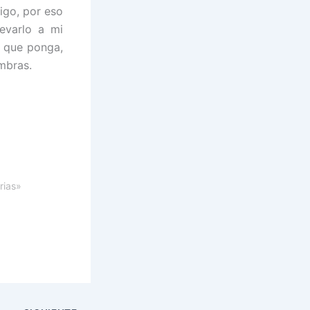
igo, por eso
evarlo a mi
 que ponga,
mbras.
rias»