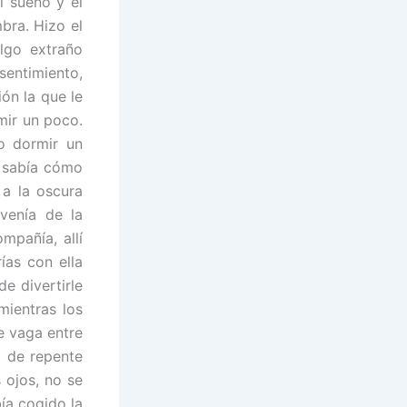
l sueño y el
bra. Hizo el
algo extraño
sentimiento,
ón la que le
mir un poco.
o dormir un
o sabía cómo
a la oscura
venía de la
mpañía, allí
ías con ella
e divertirle
mientras los
e vaga entre
 de repente
 ojos, no se
ía cogido la