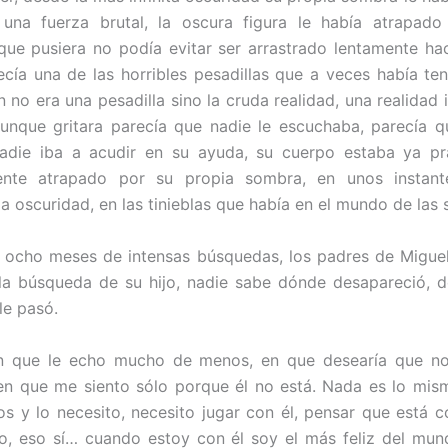
una fuerza brutal, la oscura figura le había atrapad
 que pusiera no podía evitar ser arrastrado lentamente hac
ecía una de las horribles pesadillas que a veces había te
n no era una pesadilla sino la cruda realidad, una realidad 
aunque gritara parecía que nadie le escuchaba, parecía q
nadie iba a acudir en su ayuda, su cuerpo estaba ya pr
nte atrapado por su propia sombra, en unos instant
la oscuridad, en las tinieblas que había en el mundo de las
ocho meses de intensas búsquedas, los padres de Miguel
 la búsqueda de su hijo, nadie sabe dónde desapareció, 
le pasó.
n que le echo mucho de menos, en que desearía que no
n que me siento sólo porque él no está. Nada es lo mism
s y lo necesito, necesito jugar con él, pensar que está 
o, eso sí… cuando estoy con él soy el más feliz del mu