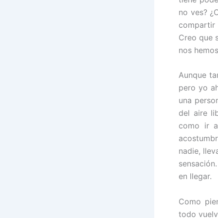
no ves? ¿
compartir 
Creo que s
nos hemos
Aunque tam
pero yo a
una person
del aire 
como ir a
acostumbr
nadie, lle
sensación.
en llegar.
Como pien
todo vuelv