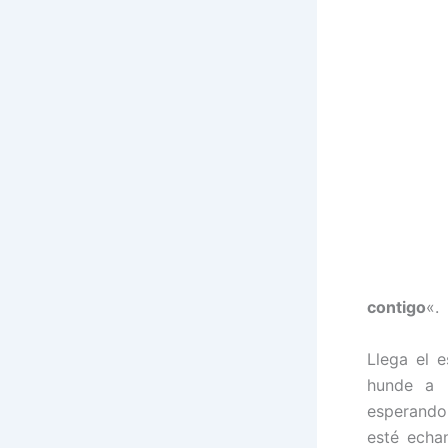
contigo
«.
Llega el e
hunde a l
esperando
esté echa