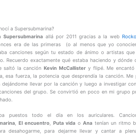
ocí a Supersubmarina?
 a
Supersubmarina
allá por 2011 gracias a la web
Rocko
onces era de las primeras (o al menos que yo conocier
ba canciones según tu estado de ánimo o artistas que 
o. Recuerdo exactamente qué estaba haciendo y dónde 
e saltó la canción
Kevin McCallister
y flipé. Me encantó 
a, esa fuerza, la potencia que desprendía la canción. Me
 dejándome llevar por la canción y luego a investigar co
canciones del grupo. Se convirtió en poco en mi grupo pr
hado.
aba puestos todo el día en los auriculares. Canci
marina
,
El encuentro
,
Puta vida
o
Ana
tenían un ritmo b
ara desahogarme, para dejarme llevar y cantar a ple