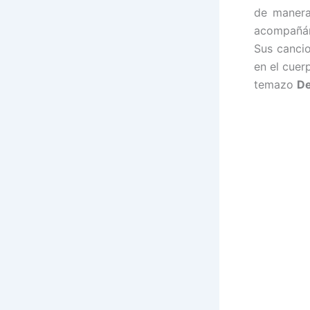
de manera
acompañánd
Sus canci
en el cuer
temazo
De