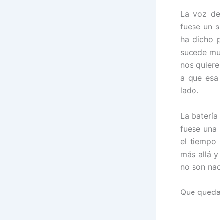
La voz d
fuese un s
ha dicho p
sucede mu
nos quiere
a que esa
lado.
La baterí
fuese una
el tiempo
más allá y
no son nad
Que queda 