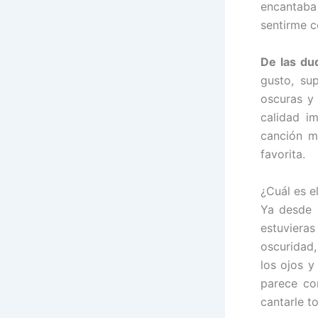
encantaba
sentirme c
De las dud
gusto, su
oscuras y
calidad i
canción m
favorita.
¿Cuál es e
Ya desde 
estuviera
oscuridad,
los ojos y
parece co
cantarle t