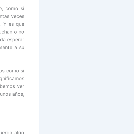
e, como si
antas veces
á. Y es que
uchan o no
eda esperar
mente a su
os como si
gnificamos
ebemos ver
gunos años,
uerda algo