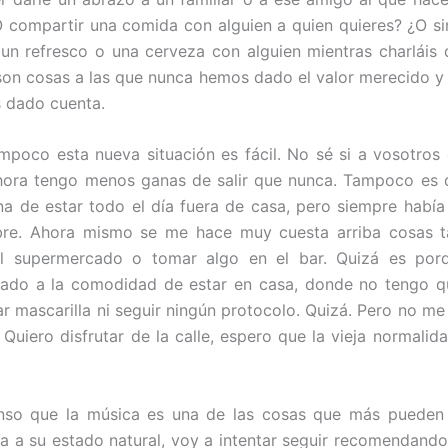
O compartir una comida con alguien a quien quieres? ¿O s
un refresco o una cerveza con alguien mientras charláis 
on cosas a las que nunca hemos dado el valor merecido y
 dado cuenta.
poco esta nueva situación es fácil. No sé si a vosotros
hora tengo menos ganas de salir que nunca. Tampoco es 
a de estar todo el día fuera de casa, pero siempre había
libre. Ahora mismo se me hace muy cuesta arriba cosas t
l supermercado o tomar algo en el bar. Quizá es po
ado a la comodidad de estar en casa, donde no tengo qu
var mascarilla ni seguir ningún protocolo. Quizá. Pero no me
 Quiero disfrutar de la calle, espero que la vieja normalid
so que la música es una de las cosas que más pueden
a a su estado natural, voy a intentar seguir recomendand