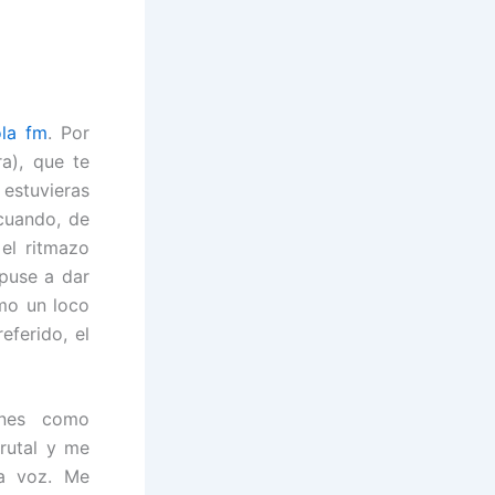
l
a fm
. Por
a), que te
estuvieras
cuando, de
el ritmazo
 puse a dar
mo un loco
eferido, el
ones como
rutal y me
na voz. Me