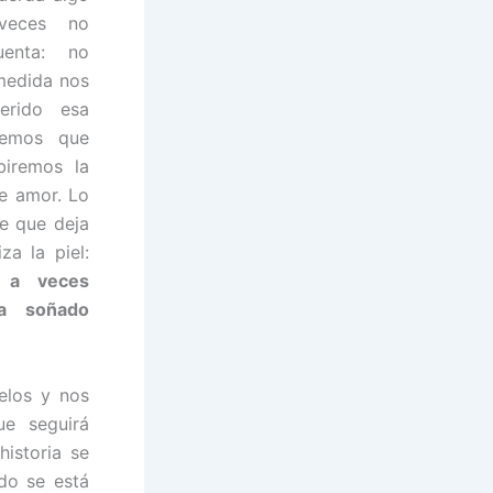
veces no
enta: no
medida nos
erido esa
bemos que
biremos la
e amor. Lo
e que deja
za la piel:
 a veces
a soñado
ielos y nos
ue seguirá
istoria se
do se está