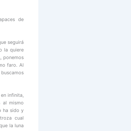
apaces de
que seguirá
o la quiere
es, ponemos
mo faro. Al
e buscamos
en infinita,
s al mismo
o ha sido y
troza cual
que la luna