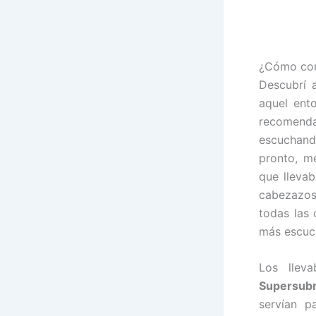
¿Cómo con
Descubrí
aquel ent
recomenda
escuchand
pronto, m
que llevab
cabezazos
todas las 
más escuc
Los llev
Supersub
servían p