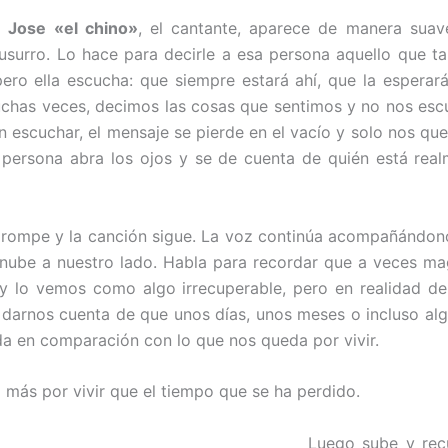
e
Jose «el chino»
, el cantante, aparece de manera suav
usurro. Lo hace para decirle a esa persona aquello que t
ero ella escucha: que siempre estará ahí, que la esperar
chas veces, decimos las cosas que sentimos y no nos esc
n escuchar, el mensaje se pierde en el vacío y solo nos qu
 persona abra los ojos y se de cuenta de quién está real
a rompe y la canción sigue. La voz continúa acompañándon
 nube a nuestro lado. Habla para recordar que a veces ma
 y lo vemos como algo irrecuperable, pero en realidad d
 darnos cuenta de que unos días, unos meses o incluso al
a en comparación con lo que nos queda por vivir.
más por vivir que el tiempo que se ha perdido.
Luego sube y rec