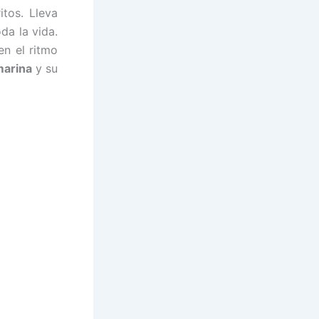
tos. Lleva
da la vida.
n el ritmo
arina
y su