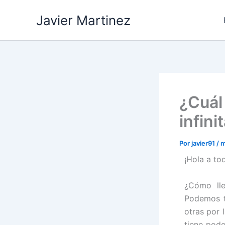
Ir
Javier Martinez
al
contenido
¿Cuál
infin
Por
javier91
/
m
¡Hola a to
¿Cómo lle
Podemos t
otras por 
tiene pode