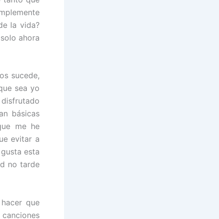
implemente
de la vida?
 solo ahora
 os sucede,
que sea yo
 disfrutado
an básicas
rque me he
e evitar a
 gusta esta
ad no tarde
 hacer que
o canciones