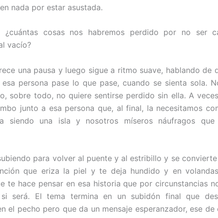
en nada por estar asustada.
, ¿cuántas cosas nos habremos perdido por no ser c
al vacío?
rece una pausa y luego sigue a ritmo suave, hablando de 
 esa persona pase lo que pase, cuando se sienta sola. N
o, sobre todo, no quiere sentirse perdido sin ella. A vec
umbo junto a esa persona que, al final, la necesitamos co
ba siendo una isla y nosotros míseros náufragos qu
biendo para volver al puente y al estribillo y se convierte 
nción que eriza la piel y te deja hundido y en volanda
e te hace pensar en esa historia que por circunstancias n
si será. El tema termina en un subidón final que des
n el pecho pero que da un mensaje esperanzador, ese de 