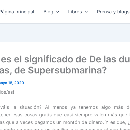
Página principal
Blog
Libros
Prensa y blogs
 es el significado de De las d
itas, de Supersubmarina?
ayo 18, 2020
dos/as!
váis la situación? Al menos ya tenemos algo más de
ener esas cosas gratis que casi siempre valen más que 
las que a veces pagamos un montón de dinero. Y es que, 
r darle un abrazo a un familiar o a ese amigo al que hac