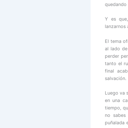
quedando 
Y es que
lanzarnos 
El tema of
al lado de
perder per
tanto el r
final aca
salvación.
Luego va su
en una ca
tiempo, qu
no sabes 
puñalada e