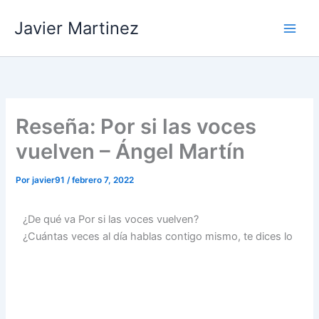
Ir
Javier Martinez
al
contenido
Reseña: Por si las voces
vuelven – Ángel Martín
Por
javier91
/
febrero 7, 2022
¿De qué va Por si las voces vuelven?
¿Cuántas veces al día
hablas contigo mismo, te dices lo